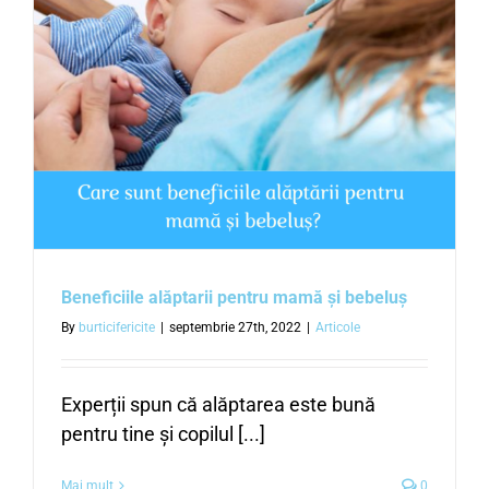
Beneficiile alăptarii pentru mamă și bebeluș
By
burticifericite
|
septembrie 27th, 2022
|
Articole
Experții spun că alăptarea este bună
pentru tine și copilul [...]
Mai mult
0