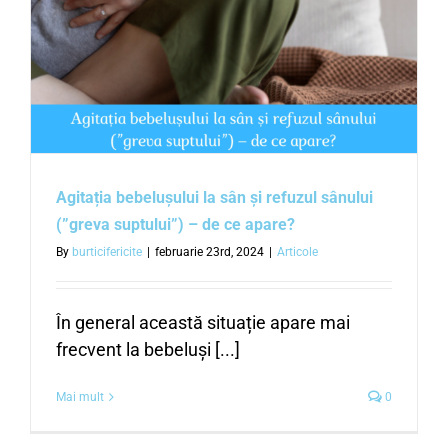
Agitația bebelușului la sân și refuzul sânului
(”greva suptului”) – de ce apare?
By
burticifericite
|
februarie 23rd, 2024
|
Articole
În general această situație apare mai
frecvent la bebeluși [...]
Mai mult
0