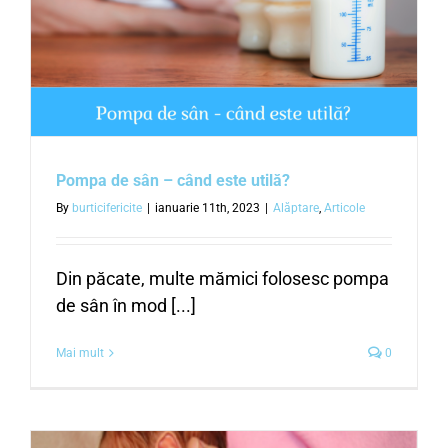
Pompa de sân – când este utilă?
By
burticifericite
|
ianuarie 11th, 2023
|
Alăptare
,
Articole
Din păcate, multe mămici folosesc pompa
de sân în mod [...]
Mai mult
0