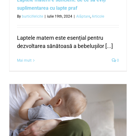
suplimentarea cu lapte praf
By
burticifericite
|
iulie 19th, 2024
|
Alăptare
,
Articole
Laptele matern este esențial pentru
dezvoltarea sănătoasă a bebelușilor [...]
Mai mult
0