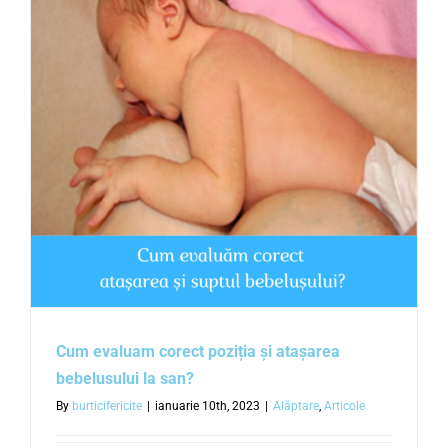
Cum evaluam corect poziția și atașarea
bebelusului la san?
By
burticifericite
|
ianuarie 10th, 2023
|
Alăptare
,
Articole