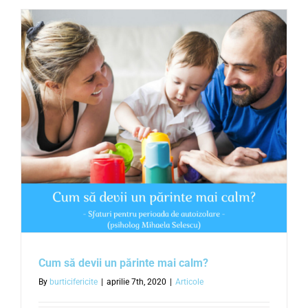
Cum să devii un părinte mai calm?
By
burticifericite
|
aprilie 7th, 2020
|
Articole