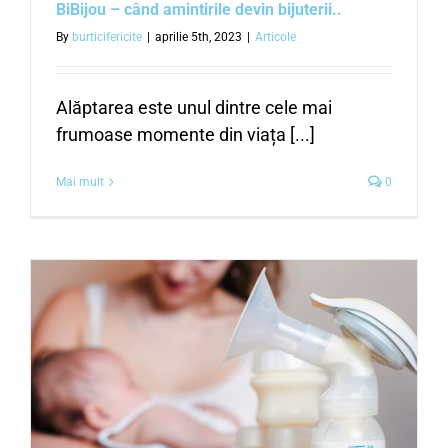
BiBijou – când amintirile devin bijuterii..
By
burticifericite
|
aprilie 5th, 2023
|
Articole
Alăptarea este unul dintre cele mai
frumoase momente din viața [...]
Mai mult
0