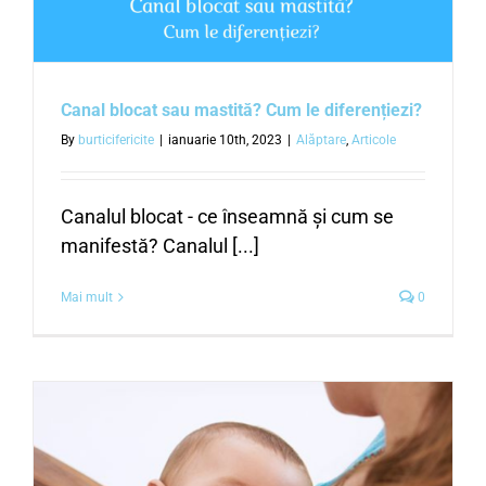
Canal blocat sau mastită? Cum le diferențiezi?
By
burticifericite
|
ianuarie 10th, 2023
|
Alăptare
,
Articole
Canalul blocat - ce înseamnă și cum se
manifestă? Canalul [...]
Mai mult
0