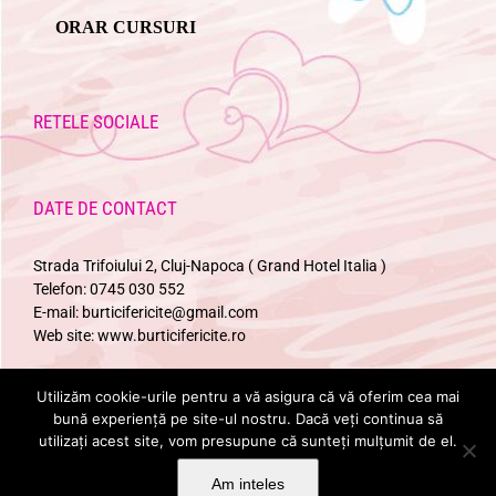
ORAR CURSURI
RETELE SOCIALE
DATE DE CONTACT
Strada Trifoiului 2, Cluj-Napoca ( Grand Hotel Italia )
Telefon:
0745 030 552
E-mail:
burticifericite@gmail.com
Web site:
www.burticifericite.ro
Utilizăm cookie-urile pentru a vă asigura că vă oferim cea mai
URMARESTE-NE
bună experiență pe site-ul nostru. Dacă veți continua să
utilizați acest site, vom presupune că sunteți mulțumit de el.
Am inteles