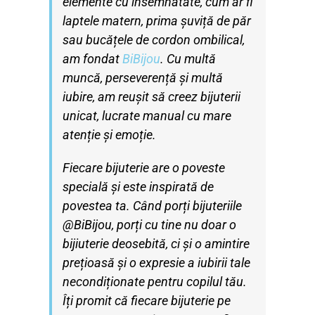
elemente cu
însemnătate, cum ar fi
laptele matern, prima șuviță de păr
sau bucățele de cordon
ombilical,
am fondat
BiBijou
. Cu multă
muncă, perseverență și multă
iubire, am reușit
să creez bijuterii
unicat, lucrate manual cu mare
atenție și emoție.
Fiecare bijuterie are o poveste
specială și este inspirată de
povestea ta. Când porți
bijuteriile
@BiBijou, porți cu tine nu doar o
bijiuterie deosebită, ci și o amintire
prețioasă
și o expresie a iubirii tale
necondiționate pentru copilul tău.
Îți promit că fiecare bijuterie
pe