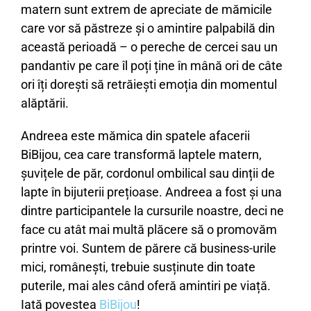
matern sunt extrem de apreciate de mămicile
care vor să păstreze și o amintire palpabilă din
această perioadă – o pereche de cercei sau un
pandantiv pe care îl poți ține în mână ori de câte
ori îți dorești să retrăiești emoția din momentul
alăptării.
Andreea este mămica din spatele afacerii
BiBijou, cea care transformă laptele matern,
șuvițele de păr, cordonul ombilical sau dinții de
lapte în bijuterii prețioase. Andreea a fost și una
dintre participantele la cursurile noastre, deci ne
face cu atât mai multă plăcere să o promovăm
printre voi. Suntem de părere că business-urile
mici, românești, trebuie susținute din toate
puterile, mai ales când oferă amintiri pe viață.
Iată povestea
BiBijou
!