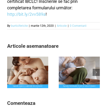
certificat IBCLC! Înscrierile se fac prin
completarea formularului următor:
http://bit.ly/2vv589a
!
By
burticifericite
|
martie 12th, 2020
|
Articole
|
0 Comentarii
Articole asemanatoare
Agitația bebelușului la
BiBijou – când
ți
sân și refuzul sânului
amintirile devin
te
(”greva suptului”) – de
bijuterii..
ce apare?
Comenteaza