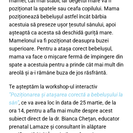
mamei, cât mai stabil, iar degetul mare va fi
poziționat la spatele sau ceafa copilului. Mama
poziționează bebelușul astfel încât bărbia
acestuia să preseze ușor țesutul sânului, apoi
așteaptă ca acesta să deschidă guriță mare.
Mamelonul va fi poziționat deasupra buzei
superioare. Pentru a atașa corect bebelușul,
mama va face o mișcare fermă de împingere din
spate a acestuia pentru a prinde cât mai mult din
areolă și a-i rămâne buza de jos răsfrântă.
Te așteptăm la workshop-ul interactiv
”Poziționarea și atașarea corectă a bebelușului la
sân”
,
ce va avea loc în data de 25 martie, de la
ora 14, pentru a afla mai multe despre acest
subiect direct de la dr. Bianca Chețan, educator
prenatal Lamaze și consultant în alăptare