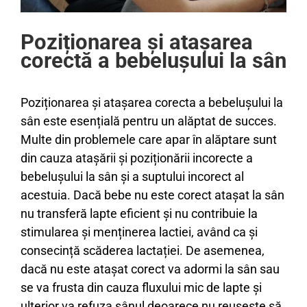
Poziționarea și atașarea
corectă a bebelușului la sân
Poziționarea și atașarea corecta a bebelușului la
sân este esențială pentru un alăptat de succes.
Multe din problemele care apar în alăptare sunt
din cauza atașării și poziționării incorecte a
bebelușului la sân și a suptului incorect al
acestuia. Dacă bebe nu este corect atașat la sân
nu transferă lapte eficient și nu contribuie la
stimularea și menținerea lactiei, având ca și
consecință scăderea lactației. De asemenea,
dacă nu este atașat corect va adormi la sân sau
se va frusta din cauza fluxului mic de lapte și
ulterior va refuza sânul deoarece nu reușește să