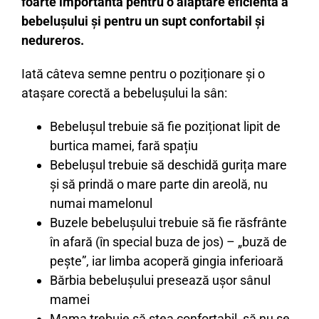
foarte importantă pentru o alăptare eficientă a
bebelușului și pentru un supt confortabil și
nedureros.
Iată câteva semne pentru o poziționare și o
atașare corectă a bebelușului la sân:
Bebelușul trebuie să fie poziționat lipit de
burtica mamei, fară spațiu
Bebelușul trebuie să deschidă gurița mare
și să prindă o mare parte din areolă, nu
numai mamelonul
Buzele bebelușului trebuie să fie răsfrânte
în afară (în special buza de jos) – „buză de
pește”, iar limba acoperă gingia inferioară
Bărbia bebelușului presează ușor sânul
mamei
Mama trebuie să stea confortabil, să nu se