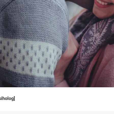
siholog]