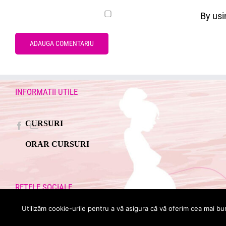
By usi
INFORMATII UTILE
CURSURI
ORAR CURSURI
RETELE SOCIALE
Utilizăm cookie-urile pentru a vă asigura că vă oferim cea mai bu