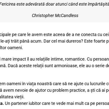
Fericirea este adevărată doar atunci când este împărtășită
Christopher McCandless
ncipale pe care le avem este aceea de a ne conecta cu cei d
-ați trăit până acum. Dar cel mai dureros? Este foarte pr
altor oameni.
mai mare impact îl au relațiile intime, romantice. Cu perso
ă. Dacă aceste relații sunt armonioase, ele au o serie de 
avem oameni în viața noastră care să ne ajute cu lucruril
ă avem nevoie de ajutor cu problem practice, a ști că ai pe
itatea vieții.
ta.
Un partener iubitor care te vede mai mult ca pe persoana 