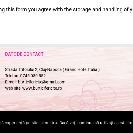
ng this form you agree with the storage and handling of y
DATE DE CONTACT
Strada Trifoiului 2, Cluj-Napoca ( Grand Hotel Italia )
Telefon:
0745 030 552
E-mail:
burticifericite@gmail.com
Web site:
www.burticifericite.ro
nă experiență pe site-ul nostru. Dacă veți continua să utilizați acest si
Copyright © 2025 Burtici Fericite. Cursuri Lamaze Cluj