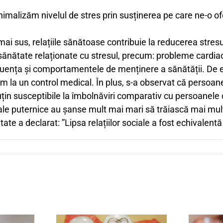
inimalizăm nivelul de stres prin susținerea pe care ne-o of
 sus, relațiile sănătoase contribuie la reducerea stresulu
sănătate relaționate cu stresul, precum: probleme cardiac
influența și comportamentele de menținere a sănătății. De
a un control medical. În plus, s-a observat că persoane
puțin susceptibile la îmbolnăviri comparativ cu persoanele
ciale puternice au șanse mult mai mari să trăiască mai mul
ate a declarat: ”Lipsa relațiilor sociale a fost echivalentă