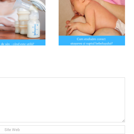
Laptele matern e suficient: de
Cum evaluam corect poziția și
ce să eviți suplimentarea cu
atașarea bebelusului la san?
lapte praf