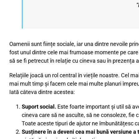
”
Oamenii sunt ființe sociale, iar una dintre nevoile pri
fost unul dintre cele mai frumoase momente pe care le
să se fi petrecut în relație cu cineva sau în prezența 
Relațiile joacă un rol central în viețile noastre. Cel 
mai mult timp și facem cele mai multe planuri împreun
Iată câteva dintre acestea:
Suport social.
Este foarte important și util să 
cineva care să ne asculte, să ne consoleze, fie c
Toate aceste tipuri de ajutor ne îmbunătățesc cal
Susținere în a deveni cea mai bună versiune a 