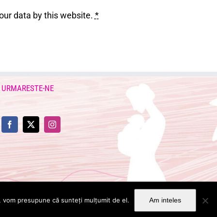
our data by this website.
*
URMARESTE-NE
te, vom presupune că sunteți mulțumit de el.
Am inteles