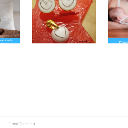
amintirile devin
Pompa de sân – când este
terii..
utilă?