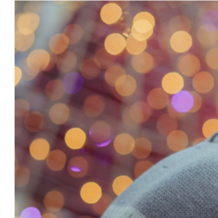
View
Larger
Image