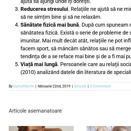
ajută să ajungi unde îți dorești.
Reducerea stresului
. Relațiile ne ajută să ne m
să ne simțim bine și să ne relaxăm.
Sănătate fizică mai bună
. După cum spuneam mai
sănătatea fizică. Există o serie de probleme de 
imunitar. Mai mult decât atât, relațiile ne pot 
facem sport, să mâncăm sănătos sau să mergem l
tendința de a se reface mai bine și de a fi mai 
Viață mai lungă
. Persoanele care au relații so
(2010) analizând datele din literatura de specialit
By
burticifericite
|
februarie 22nd, 2019
|
Articole
|
0 Comentarii
Articole asemanatoare