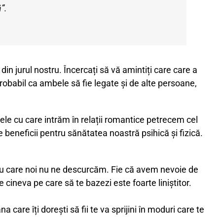
”.
in jurul nostru. Încercați să vă amintiți care care a
obabil ca ambele să fie legate și de alte persoane,
anele cu care intrăm în relații romantice petrecem cel
beneficii pentru sănătatea noastră psihică și fizică.
e cu care noi nu ne descurcăm. Fie că avem nevoie de
 cineva pe care să te bazezi este foarte liniștitor.
care îți dorești să fii te va sprijini în moduri care te