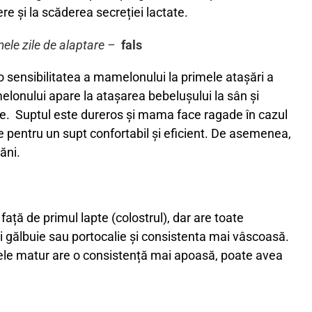
e și la scăderea secreției lactate.
mele zile de alaptare –
fals
o sensibilitatea a mamelonului la primele atașări a
lonului apare la atașarea bebelușului la sân și
de. Suptul este dureros și mama face ragade în cazul
le pentru un supt confortabil și eficient. De asemenea,
ăni.
ață de primul lapte (colostrul), dar are toate
ai gălbuie sau portocalie și consistenta mai vâscoasă.
ptele matur are o consistență mai apoasă, poate avea