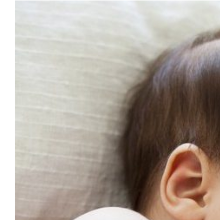
View
Larger
Image