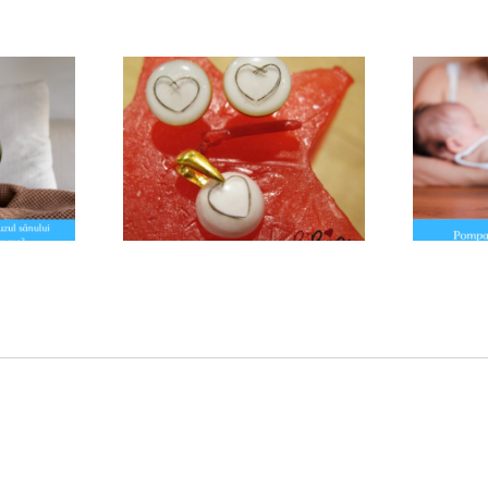
amintirile devin
Pompa de sân – când este
terii..
utilă?