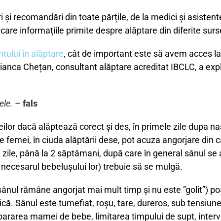
i și recomandări din toate părțile, de la medici și asisten
 în care informațiile primite despre alăptare din diferite s
ntului în alăptare
, cât de important este să avem acces la
ianca Chețan, consultant alăptare acreditat IBCLC, a expli
ele.
–
fals
or dacă alăptează corect și des, în primele zile dupa nast
e femei, în ciuda alăptării dese, pot acuza angorjare din c
 zile, până la 2 săptâmani, după care în general sânul s
 necesarul bebelușului lor) trebuie să se mulgă.
sânul rămâne angorjat mai mult timp și nu este ”golit”) 
ică. Sânul este tumefiat, roșu, tare, dureros, sub tensiun
rarea mamei de bebe, limitarea timpului de supt, intervale