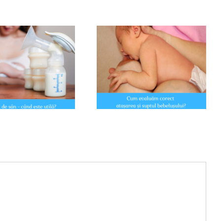
Laptele matern e suficient: de
Cum evaluam corect poziția și
ce să eviți suplimentarea cu
atașarea bebelusului la san?
lapte praf