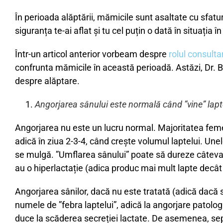
În perioada alăptării, mămicile sunt asaltate cu sfatur
siguranța te-ai aflat și tu cel puțin o dată în situația
Într-un articol anterior vorbeam despre
rolul consulta
confrunta mămicile în această perioadă. Astăzi, Dr. B
despre alăptare.
Angorjarea sânului este normală când ”vine” lapt
Angorjarea nu este un lucru normal. Majoritatea femeil
adică în ziua 2-3-4, când crește volumul laptelui. Unel
se mulgă. ”Umflarea sânului” poate să dureze câteva
au o hiperlactație (adica produc mai mult lapte decât
Angorjarea sânilor, dacă nu este tratată (adică dacă 
numele de ”febra laptelui”, adică la angorjare patolog
duce la scăderea secreției lactate. De asemenea, sepa