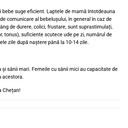
e” și bebe suge eficient. Laptele de mamă întotdeauna
de comunicare al bebelușului, în general în caz de
ng de durere, colici, frustare, sunt suprastimulați,
or, tonus), suficiente scutece ude pe zi, numărul de
ele zile după naștere până la 10-14 zile.
 și sânii mari. Femeile cu sânii mici au capacitate de
a acestora.
ca Chețan!