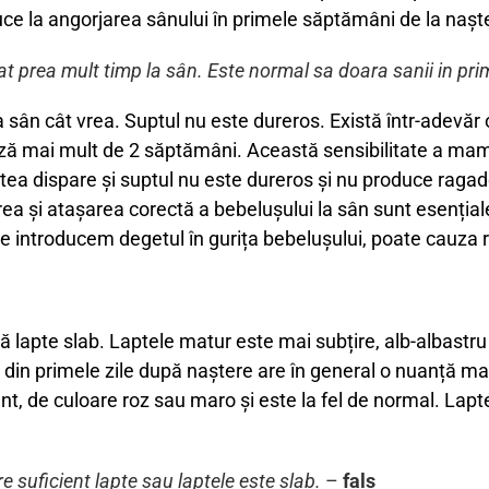
ce la angorjarea sânului în primele săptămâni de la nașter
t prea mult timp la sân.
Este normal sa doara sanii in pri
 sân cât vrea. Suptul nu este dureros. Există într-adevăr 
ză mai mult de 2 săptămâni. Această sensibilitate a mame
tea dispare și suptul nu este dureros și nu produce raga
rea și atașarea corectă a bebelușului la sân sunt esenția
ne introducem degetul în gurița bebelușului, poate cauza r
 lapte slab. Laptele matur este mai subțire, alb-albastru f
l din primele zile după naștere are în general o nuanță m
nt, de culoare roz sau maro și este la fel de normal. La
suficient lapte sau laptele este slab.
–
fals