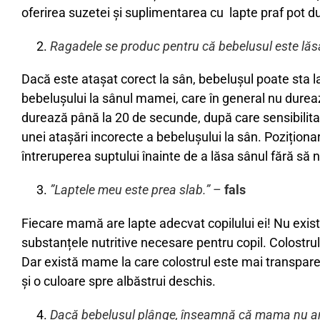
oferirea suzetei și suplimentarea cu lapte praf pot du
Ragadele se produc pentru că bebelusul este lăsa
Dacă este atașat corect la sân, bebelușul poate sta la
bebelușului la sânul mamei, care în general nu durea
durează până la 20 de secunde, după care sensibilita
unei atașări incorecte a bebelușului la sân. Poziționa
întreruperea suptului înainte de a lăsa sânul fără să 
”Laptele meu este prea slab.”
–
fals
Fiecare mamă are lapte adecvat copilului ei! Nu există
substanțele nutritive necesare pentru copil. Colostru
Dar există mame la care colostrul este mai transpare
și o culoare spre albăstrui deschis.
Dacă bebelusul plânge, înseamnă că mama nu are 