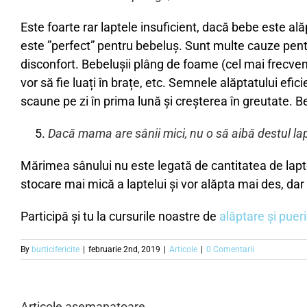
Este foarte rar laptele insuficient, dacă bebe este al
este ”perfect” pentru bebeluș. Sunt multe cauze pent
disconfort. Bebelușii plâng de foame (cel mai frecvent 
vor să fie luați în brațe, etc. Semnele alăptatului ef
scaune pe zi în prima lună și creșterea în greutate. 
Dacă mama are sânii mici, nu o să aibă destul la
Mărimea sânului nu este legată de cantitatea de lapte 
stocare mai mică a laptelui și vor alăpta mai des, d
Participă și tu la cursurile noastre de
alăptare și puer
By
burticifericite
|
februarie 2nd, 2019
|
Articole
|
0 Comentarii
Articole asemanatoare