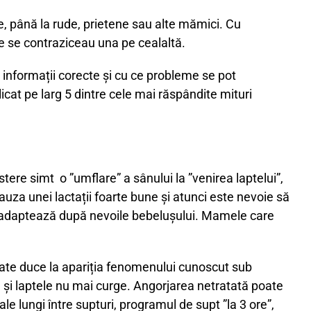
te, până la rude, prietene sau alte mămici. Cu
urse se contraziceau una pe cealaltă.
 informații corecte și cu ce probleme se pot
cat pe larg 5 dintre cele mai răspândite mituri
ere simt o ”umflare” a sânului la ”venirea laptelui”,
auza unei lactații foarte bune și atunci este nevoie să
e adaptează după nevoile bebelușului. Mamele care
poate duce la apariția fenomenului cunoscut sub
e și laptele nu mai curge. Angorjarea netratată poate
 lungi între supturi, programul de supt ”la 3 ore”,