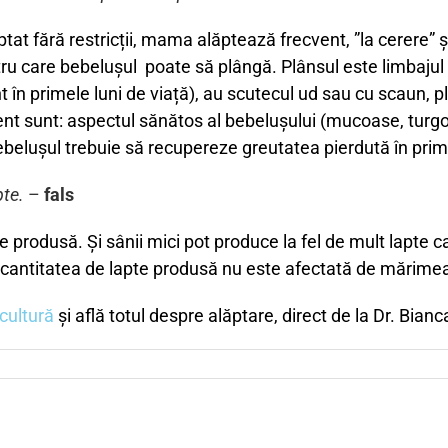
ăptat fără restricții, mama alăptează frecvent, ”la cerer
ru care bebelușul poate să plângă. Plânsul este limbajul 
în primele luni de viață), au scutecul ud sau cu scaun, plâ
icient sunt: aspectul sănătos al bebelușului (mucoase, turg
Bebelușul trebuie să recupereze greutatea pierdută în prim
pte.
–
fals
produsă. Și sânii mici pot produce la fel de mult lapte ca
ar cantitatea de lapte produsă nu este afectată de mărime
icultură
și află totul despre alăptare, direct de la Dr. Bian