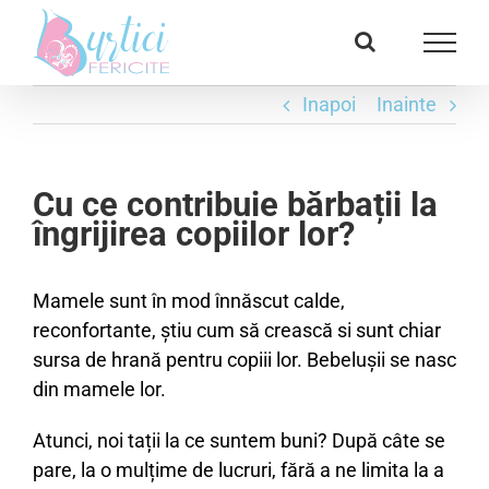
Skip
Facebook
E-
to
mail:
content
Inapoi
Inainte
Cu ce contribuie bărbații la
îngrijirea copiilor lor?
Mamele sunt în mod înnăscut calde,
reconfortante, știu cum să crească si sunt chiar
sursa de hrană pentru copiii lor. Bebelușii se nasc
din mamele lor.
Atunci, noi tații la ce suntem buni? După câte se
pare, la o mulțime de lucruri, fără a ne limita la a