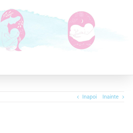
F
E-
ma
Inapoi
Inainte