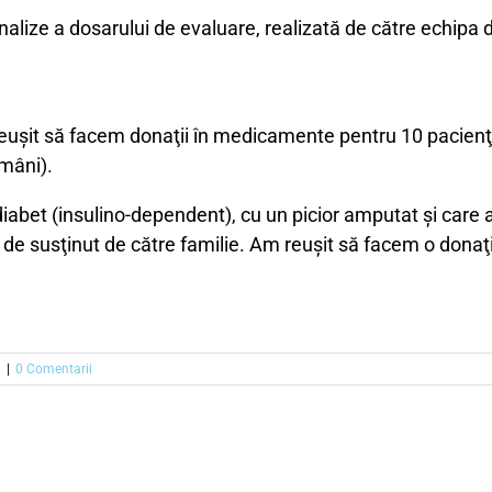
nalize a dosarului de evaluare, realizată de către echipa d
euşit să facem donaţii în medicamente pentru 10 pacienţi 
ămâni).
iabet (insulino-dependent), cu un picior amputat şi care a
l de susţinut de către familie. Am reuşit să facem o donaţ
i
|
0 Comentarii