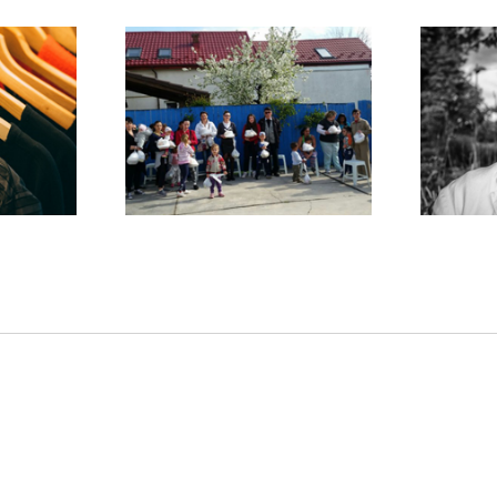
dă pentru ei
Invata sa fii mai aproape de ei