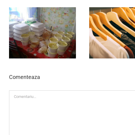
Haina nu îl face pe om
O masă cal
Comenteaza
Comment