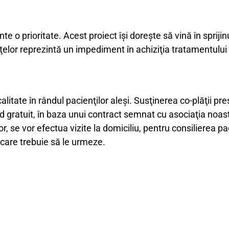
te o prioritate. Acest proiect îşi doreşte să vină în spriji
reţelor reprezintă un impediment în achiziţia tratamentu
litate în rândul pacienţilor aleşi. Susţinerea co-plăţii pre
 gratuit, în baza unui contract semnat cu asociaţia noas
r, se vor efectua vizite la domiciliu, pentru consilierea pa
e care trebuie să le urmeze.