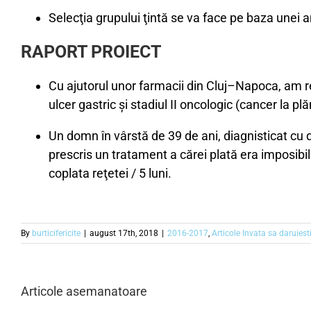
Selecţia grupului ţintă se va face pe baza unei a
RAPORT PROIECT
Cu ajutorul unor farmacii din Cluj–Napoca, am r
ulcer gastric şi stadiul II oncologic (cancer la pl
Un domn în vârstă de 39 de ani, diagnisticat cu d
prescris un tratament a cărei plată era imposibi
coplata reţetei / 5 luni.
By
burticifericite
|
august 17th, 2018
|
2016-2017
,
Articole Invata sa daruiest
Articole asemanatoare