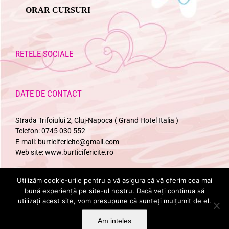
ORAR CURSURI
RETELE SOCIALE
DATE DE CONTACT
Strada Trifoiului 2, Cluj-Napoca ( Grand Hotel Italia )
Telefon:
0745 030 552
E-mail:
burticifericite@gmail.com
Web site:
www.burticifericite.ro
Utilizăm cookie-urile pentru a vă asigura că vă oferim cea mai
URMARESTE-NE
bună experiență pe site-ul nostru. Dacă veți continua să
utilizați acest site, vom presupune că sunteți mulțumit de el.
Am inteles