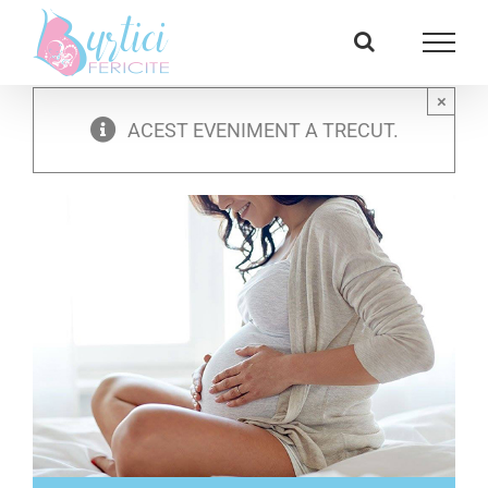
Skip
Facebook
E-
to
mail:
content
×
ACEST EVENIMENT A TRECUT.