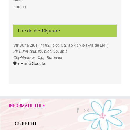
300LEI
Loc de desfășurare
Str Buna Ziua , nr 82 , bloc C 2, ap 4 ( vis-a-vis de Lidl )
Str Buna Ziua, 82, bloc C 2, ap 4
Cluj-Napoca
,
Cluj
România
+ Hartă Google
INFORMATII UTILE
CURSURI