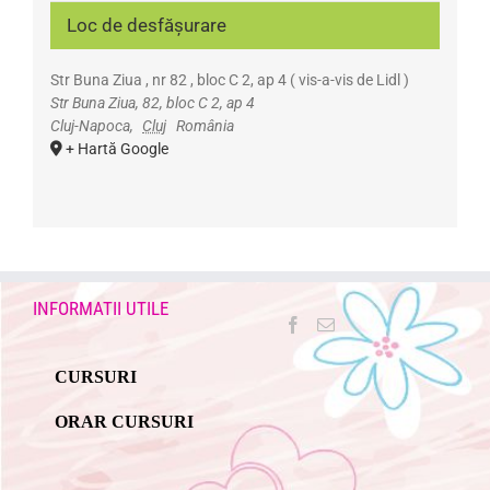
Loc de desfășurare
Str Buna Ziua , nr 82 , bloc C 2, ap 4 ( vis-a-vis de Lidl )
Str Buna Ziua, 82, bloc C 2, ap 4
Cluj-Napoca
,
Cluj
România
+ Hartă Google
INFORMATII UTILE
CURSURI
ORAR CURSURI