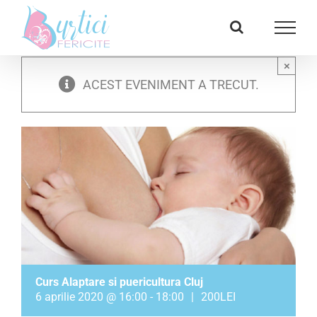
Skip
Facebook
E-
to
mail:
content
×
ACEST EVENIMENT A TRECUT.
Curs Alaptare si puericultura Cluj
6 aprilie 2020 @ 16:00
-
18:00
|
200LEI