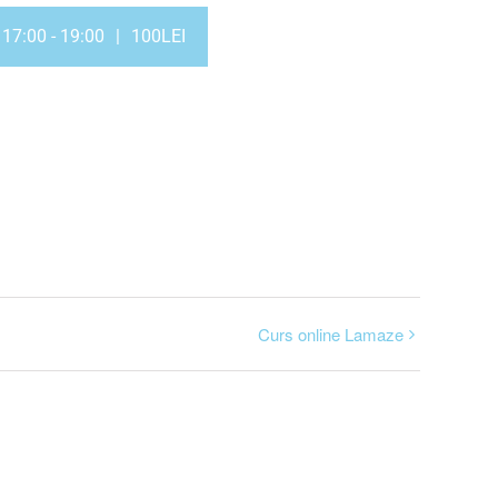
 17:00
-
19:00
|
100LEI
Curs online Lamaze