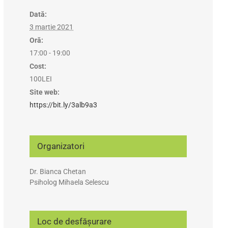
Dată:
3 martie 2021
Oră:
17:00 - 19:00
Cost:
100LEI
Site web:
https://bit.ly/3alb9a3
Organizatori
Dr. Bianca Chetan
Psiholog Mihaela Selescu
Loc de desfășurare