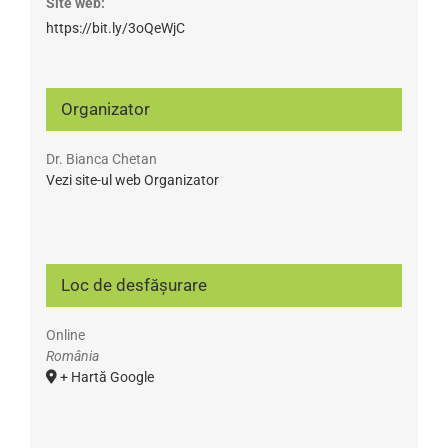
Site web:
https://bit.ly/3oQeWjC
Organizator
Dr. Bianca Chetan
Vezi site-ul web Organizator
Loc de desfășurare
Online
România
+ Hartă Google