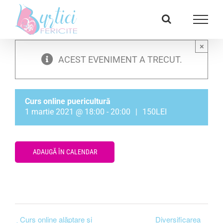
Skip
Facebook
E-
to
mail:
content
×
ACEST EVENIMENT A TRECUT.
Curs online puericultură
1 martie 2021 @ 18:00
-
20:00
|
150LEI
ADAUGĂ ÎN CALENDAR
Curs online alăptare și
Diversificarea