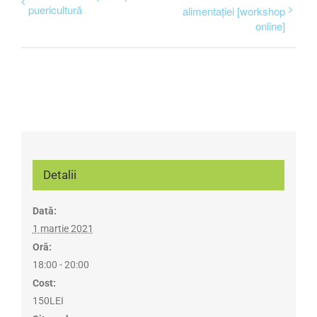
puericultură
alimentației [workshop
online]
Detalii
Dată:
1 martie 2021
Oră:
18:00 - 20:00
Cost:
150LEI