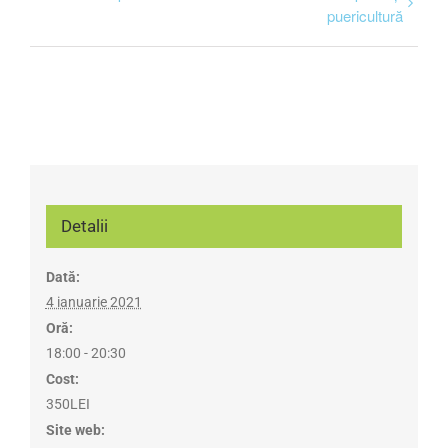
puericultură
Detalii
Dată:
4 ianuarie 2021
Oră:
18:00 - 20:30
Cost:
350LEI
Site web: