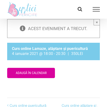
Skip
Facebook
E-
to
mail:
content
×
ACEST EVENIMENT A TRECUT.
Curs online Lamaze, alăptare și puericultură
4 ianuarie 2021 @ 18:00
-
20:30
|
350LEI
ADAUGĂ ÎN CALENDAR
Curs online puericultură
Curs online alăptare și