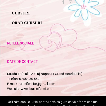
CURSURI
ORAR CURSURI
RETELE SOCIALE
DATE DE CONTACT
Strada Trifoiului 2, Cluj-Napoca ( Grand Hotel Italia )
Telefon:
0745 030 552
E-mail:
burticifericite@gmail.com
Web site:
www.burticifericite.ro
Utilizăm cookie-urile pentru a vă asigura că vă oferim cea mai