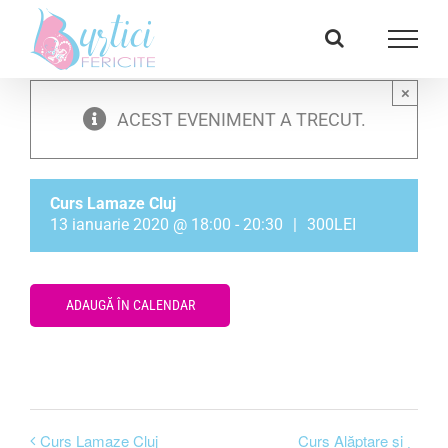
Skip
Facebook
E-
to
mail:
content
×
ACEST EVENIMENT A TRECUT.
Curs Lamaze Cluj
13 ianuarie 2020 @ 18:00
-
20:30
|
300LEI
ADAUGĂ ÎN CALENDAR
Curs Lamaze Cluj
Curs Alăptare și