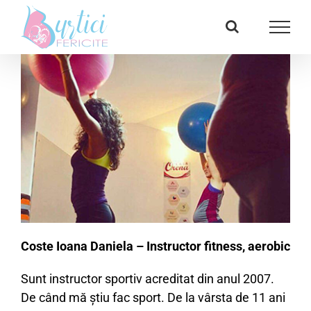
Skip
Facebook
E-
to
mail:
content
Coste Ioana Daniela – Instructor fitness, aerobic
Sunt instructor sportiv acreditat din anul 2007.
De când mă ştiu fac sport. De la vârsta de 11 ani