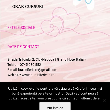
ORAR CURSURI
RETELE SOCIALE
DATE DE CONTACT
Strada Trifoiului 2, Cluj-Napoca ( Grand Hotel Italia )
Telefon:
0745 030 552
E-mail:
burticifericite@gmail.com
Web site:
www.burticifericite.ro
Utilizăm cookie-urile pentru a vă asigura că vă oferim cea mai
URMARESTE-NE
bună experiență pe site-ul nostru. Dacă veți continua să
utilizați acest site, vom presupune că sunteți mulțumit de el.
Am inteles