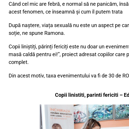
Când cel mic are febră, e normal să ne panicăm, însă e
acest fenomen, ce înseamnă și cum îl putem trata
După naștere, viața sexuală nu este un aspect pe care
soție, ne spune Ramona.
Copii liniștiți, părinți fericiți este nu doar un eveni
masă caldă pentru ei!”, proiect adresat copiilor care pr
complet.
Din acest motiv, taxa evenimentului va fi de 30 de RO
Copii linistiti, parinti fericiti – Ed