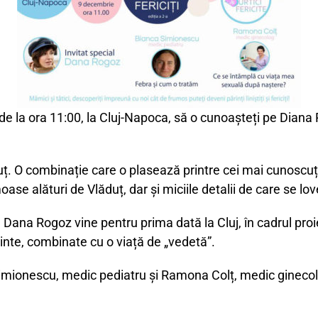
, de la ora 11:00, la Cluj-Napoca, să o cunoașteți pe Diana
uț. O combinație care o plasează printre cei mai cunoscuți
 alături de Vlăduț, dar și miciile detalii de care se lo
, Dana Rogoz vine pentru prima dată la Cluj, în cadrul proie
rinte, combinate cu o viață de „vedetă”.
 Simionescu, medic pediatru și Ramona Colț, medic ginecol