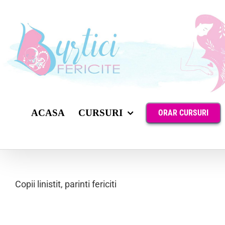
Skip
to
content
ACASA
CURSURI
ORAR CURSURI
Copii linistit, parinti fericiti