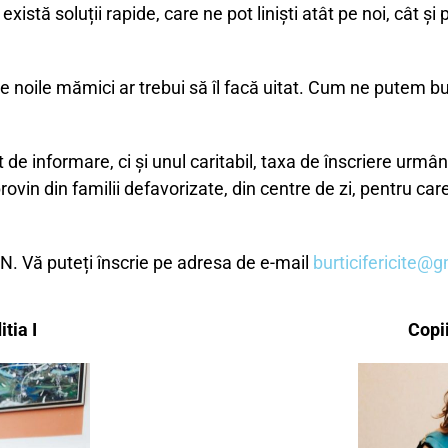
xistă soluții rapide, care ne pot liniști atât pe noi, cât 
 noile mămici ar trebui să îl facă uitat. Cum ne putem bu
ment de informare, ci și unul caritabil, taxa de înscriere u
ovin din familii defavorizate, din centre de zi, pentru care
N. Vă puteți înscrie pe adresa de e-mail
burticifericite@
itia I
Copii