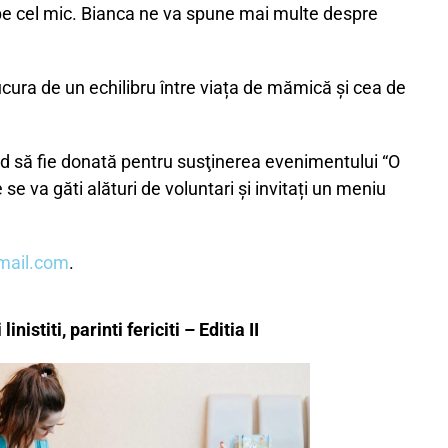
și pe cel mic. Bianca ne va spune mai multe despre
cura de un echilibru între viața de mămică și cea de
rmând să fie donată pentru susţinerea evenimentului “O
 se va găti alături de voluntari și invitați un meniu
gmail.com
.
 linistiti, parinti fericiti – Editia II