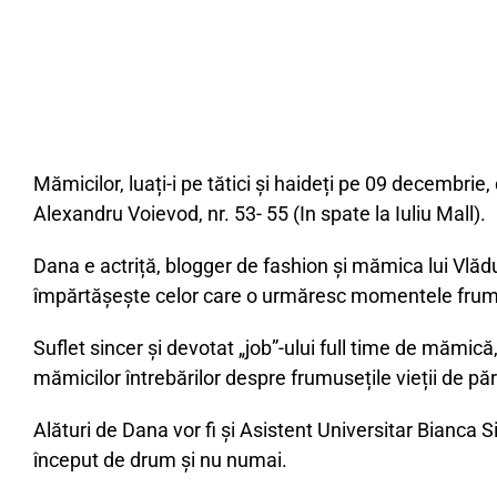
Mămicilor, luați-i pe tătici și haideți pe 09 decembrie
Alexandru Voievod, nr. 53- 55 (In spate la Iuliu Mall).
Dana e actriță, blogger de fashion și mămica lui Vlăd
împărtășește celor care o urmăresc momentele frumoase
Suflet sincer și devotat „job”-ului full time de mămică
mămicilor întrebărilor despre frumusețile vieții de pă
Alături de Dana vor fi și Asistent Universitar Bianca
început de drum și nu numai.